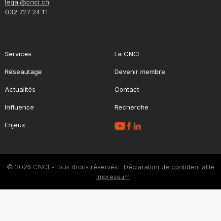
legal@cnci.ch
032 727 24 11
Services
La CNCI
Réseautage
Devenir membre
Actualités
Contact
Influence
Recherche
Enjeux
© 2026 CNCI - tous droits réservés
Déclaration de confidentialité
|
Impressum