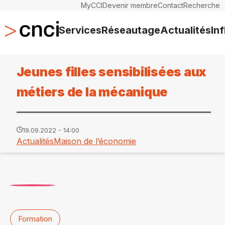
MyCCI
Devenir membre
Contact
Recherche
Services
Réseautage
Actualités
In
Jeunes filles sensibilisées aux
métiers de la mécanique
19.09.2022 - 14:00
Actualités
Maison de l’économie
Formation