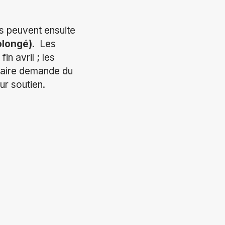
ls peuvent ensuite
rolongé)
. Les
in avril ; les
naire demande du
r soutien.