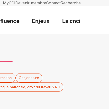
MyCCI
Devenir membre
Contact
Recherche
nfluence
Enjeux
La cnci
rmation
Conjoncture
itique patronale, droit du travail & RH