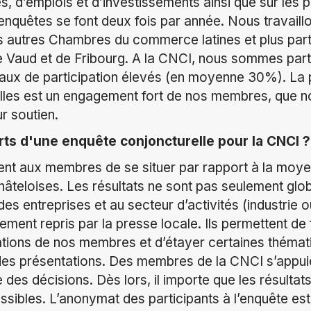
es, d’emplois et d’investissements ainsi que sur les
uêtes se font deux fois par année. Nous travaillo
s autres Chambres du commerce latines et plus par
 Vaud et de Fribourg. A la CNCI, nous sommes parti
aux de participation élevés (en moyenne 30%). La p
lles est un engagement fort de nos membres, que 
ur soutien.
rts d'une enquête conjoncturelle pour la CNCI ?
ent aux membres de se situer par rapport à la moye
âteloises. Les résultats ne sont pas seulement globau
e des entreprises et au secteur d’activités (industrie 
rement repris par la presse locale. Ils permettent de 
ations de nos membres et d’étayer certaines théma
des présentations. Des membres de la CNCI s’appuie
 des décisions. Dès lors, il importe que les résultats
ssibles. L’anonymat des participants à l’enquête est