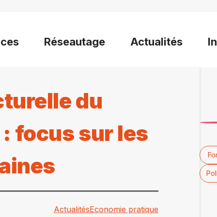
ices
Réseautage
Actualités
I
turelle du
 focus sur les
Fo
aines
Pol
Actualités
Economie pratique