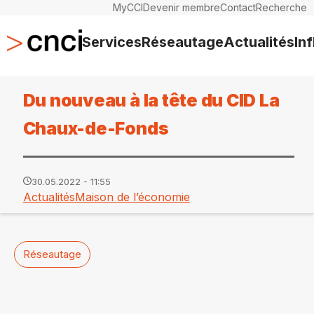
MyCCI
Devenir membre
Contact
Recherche
Services
Réseautage
Actualités
In
Du nouveau à la tête du CID La
Chaux-de-Fonds
30.05.2022 - 11:55
Actualités
Maison de l’économie
Réseautage