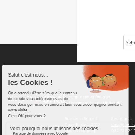
Chambre neuchâteloise
du commerce et de l'industrie
Rue de la Serre 4
Secrétariat
Case Postale 2012
cnci@cnci.
2001 Neuchâtel
032 727 24 