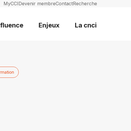
MyCCI
Devenir membre
Contact
Recherche
nfluence
Enjeux
La cnci
rmation