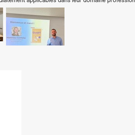
diatement applicables dans leur domaine profession
ok