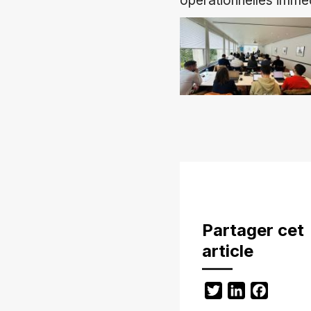
opérationnelles immé
Partager cet
article
Twitter
LinkedIn
Facebo