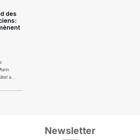
d des
ciens:
amènent
s
Marin
âtel a…
Newsletter