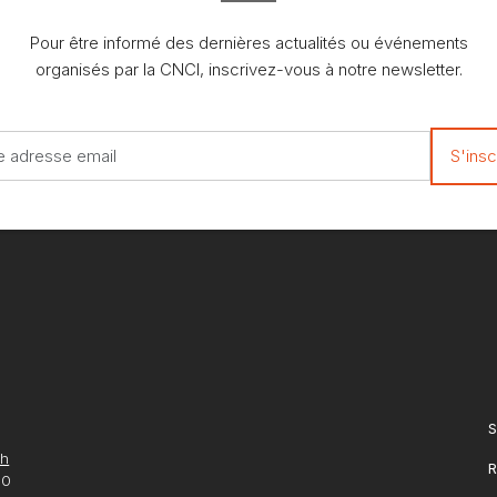
Pour être informé des dernières actualités ou événements
organisés par la CNCI, inscrivez-vous à notre newsletter.
S
ch
R
10