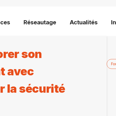
ices
Réseautage
Actualités
I
rer son
Fo
t avec
 la sécurité