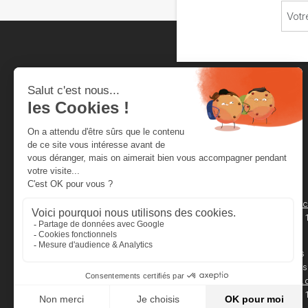
Chambre neuchâteloise
du commerce et de l'industrie
Rue de la Serre 4
Secrétariat
Case Postale 2012
cnci@cnci.
2001 Neuchâtel
032 727 24 
Horaires
Service des
08h00 - 11h30
légalisations
13h30 - 16h30
legal@cnci.
032 727 24 1