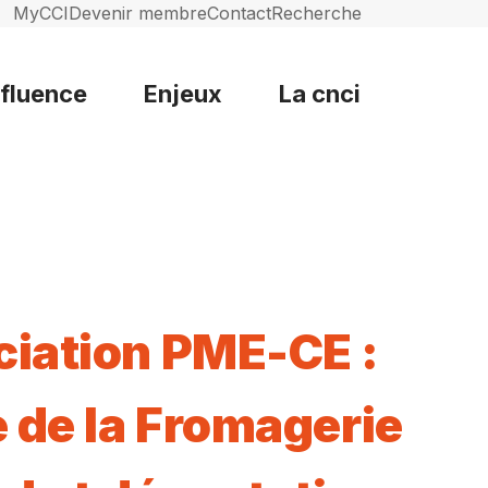
MyCCI
Devenir membre
Contact
Recherche
nfluence
Enjeux
La cnci
iation PME-CE :
e de la Fromagerie