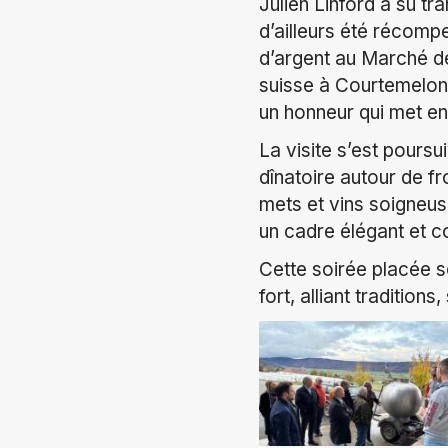
Julien Linford a su tr
d’ailleurs été récomp
d’argent au Marché des
suisse à Courtemelon.
un honneur qui met en 
La visite s’est pours
dînatoire autour de 
mets et vins soigneus
un cadre élégant et c
Cette soirée placée s
fort, alliant tradition