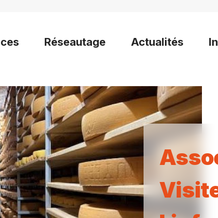
ices
Réseautage
Actualités
I
Assoc
Visit