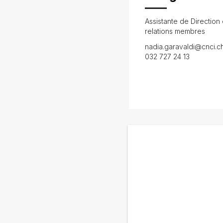
Assistante de Direction 
relations membres
nadia.garavaldi@cnci.c
032 727 24 13