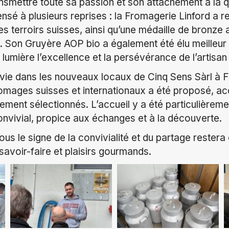
ansmettre toute sa passion et son attachement à la qu
ensé à plusieurs reprises : la Fromagerie Linford a r
 terroirs suisses, ainsi qu’une médaille de bronze a
 Son Gruyère AOP bio a également été élu meilleur 
lumière l’excellence et la persévérance de l’artisan
uivie dans les nouveaux locaux de Cinq Sens Sàrl à F
fromages suisses et internationaux a été proposé,
ement sélectionnés. L’accueil y a été particulièrem
onvivial, propice aux échanges et à la découverte.
ous le signe de la convivialité et du partage rest
s, savoir-faire et plaisirs gourmands.