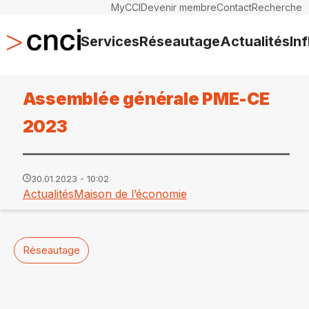
MyCCI
Devenir membre
Contact
Recherche
Services
Réseautage
Actualités
In
Assemblée générale PME-CE
2023
30.01.2023 - 10:02
Actualités
Maison de l’économie
Réseautage