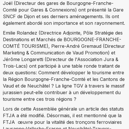
Joël (Directeur des gares de Bourgogne-Franche-
Comté pour Gares & Connexions) ont présenté la
Gare
SNCF de Dijon et ses derniers
aménagements. Ils ont
également abordé son importance et son rayonnement.
Emilie Rolandez (Directrice Adjointe, Pôle Stratégie des
Destinations et Marchés de BOURGOGNE-FRANCHE-
COMTÉ TOURISME), Pierre-André Gremaud (Directeur
Marketing & Communication de Vaud Promotion) et
Jérôme Longaretti (Directeur de l'Association Jura &
Trois-Lacs) ont participé à une table ronde traitant de
deux questions:
Comment développer le tourisme entre
la Région Bourgogne-Franche-Comté et les Cantons de
Vaud et de Neuchâtel ? La ligne TGV à travers le massif
jurassien peut-elle contribuer à un développement du
tourisme entre ces trois régions ?
Lors de cette Assemblée générale un article des statuts
FTJA a été modifié. Désormais, il est mentionné que la
FTJA
œuvre pour la vitalité des tronçons ferroviaires
Lausanne-Vallorbe-
Frasne
et Neuchâtel-Travers-