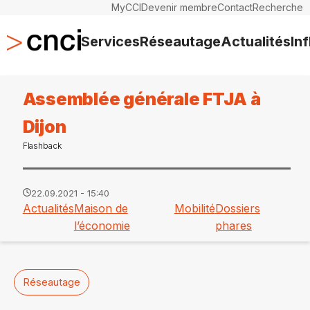
MyCCI
Devenir membre
Contact
Recherche
Services
Réseautage
Actualités
In
Assemblée générale FTJA à
Dijon
Flashback
22.09.2021 - 15:40
Actualités
Maison de
Mobilité
Dossiers
l’économie
phares
Réseautage