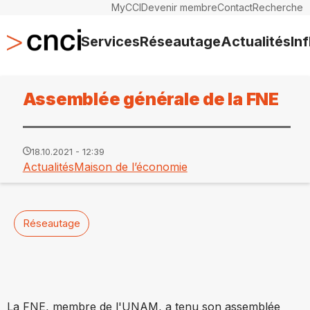
MyCCI
Devenir membre
Contact
Recherche
Services
Réseautage
Actualités
In
Assemblée générale de la FNE
18.10.2021 - 12:39
Actualités
Maison de l’économie
Réseautage
La FNE, membre de l'UNAM, a tenu son assemblée