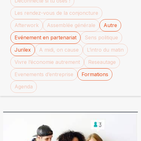
Déconnecte si tu oses !
Les rendez-vous de la conjoncture
Afterwork
Assemblée générale
Autre
Evénement en partenariat
Sens politique
Jurilex
A midi, on cause
L’intro du matin
Vivre l’économie autrement
Reseautage
Evenements d’entreprise
Formations
Agenda