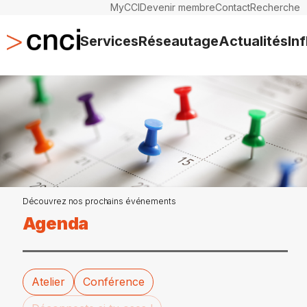
MyCCI
Devenir membre
Contact
Recherche
Services
Réseautage
Actualités
In
Découvrez nos prochains événements
Agenda
Atelier
Conférence