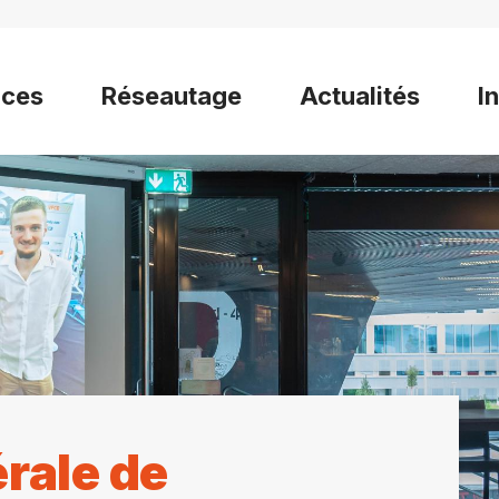
ices
Réseautage
Actualités
I
rale de