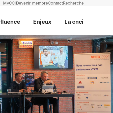
MyCCI
Devenir membre
Contact
Recherche
nfluence
Enjeux
La cnci