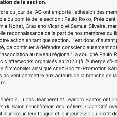
tation de la section.
ordre du jour de l’AG ont emporté l’adhésion des mem
ble du comité de la section : Paulo Roxo, Président 
mie Noirat, Graziano Vicario et Samuel Silveira, m
elle reconnaissance de la part de nos membres qu'il
notre action en tant que section. Il est donc d'autant
té, de continuer à défendre consciencieusement not
l'association au niveau régional", a souligné Paulo 
trois afterworks organisés en 2023 (à l’Auberge d’Hau
e l’Immobilier ainsi que chez Sports-Promotion Sàr
s doivent permettre aux acteurs de la branche de l
ux.
générale, Lucas Jeanneret et Leandro Santos ont pr
rs du Salon neuchâtelois des métiers, Capa’Cité (
ww
ut leur cœur, leur fougue et leur jeunesse au profit d