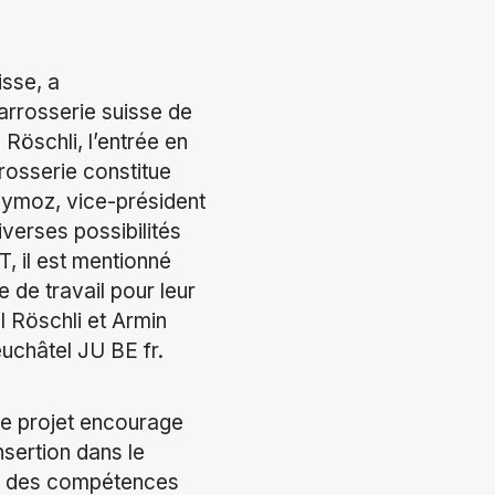
isse, a
arrosserie suisse de
l Röschli, l’entrée en
rrosserie constitue
Haymoz, vice-président
iverses possibilités
, il est mentionné
e de travail pour leur
 Röschli et Armin
uchâtel JU BE fr.
ce projet encourage
sertion dans le
er des compétences