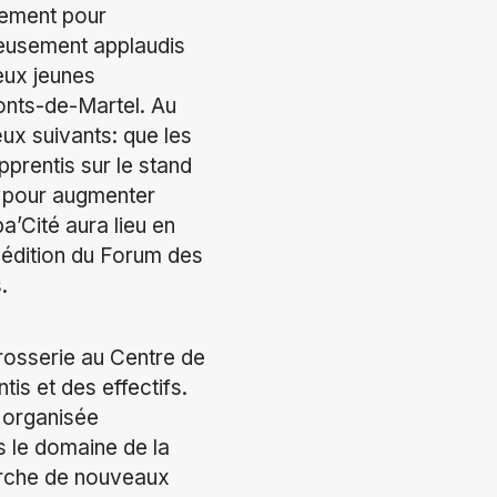
ssement pour
reusement applaudis
eux jeunes
onts-de-Martel. Au
ux suivants: que les
prentis sur le stand
es pour augmenter
a’Cité aura lieu en
e édition du Forum des
.
rrosserie au Centre de
is et des effectifs.
t organisée
s le domaine de la
herche de nouveaux