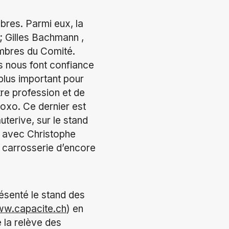
bres. Parmi eux, la
; Gilles Bachmann ,
embres du Comité.
s nous font confiance
 plus important pour
re profession et de
Roxo. Ce dernier est
terive, sur le stand
l avec Christophe
a carrosserie d’encore
ésenté le stand des
w.capacite.ch
) en
e la relève des