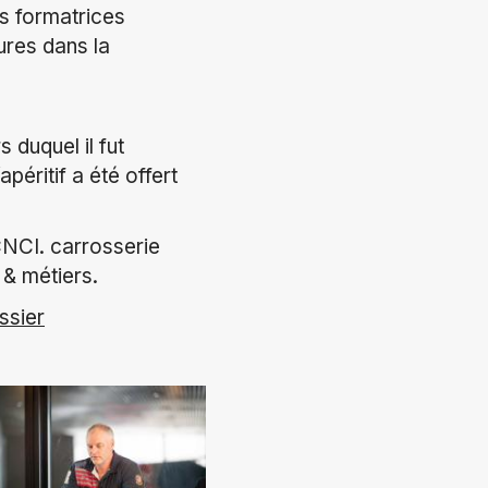
s formatrices
ures dans la
 duquel il fut
éritif a été offert
CNCI. carrosserie
 & métiers.
ssier