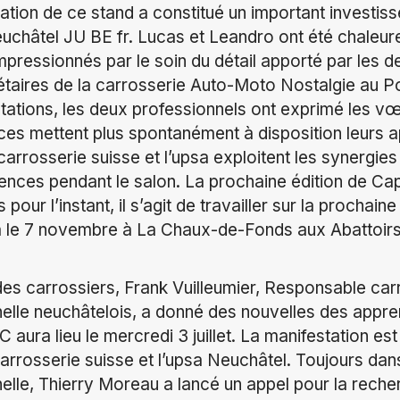
sation de ce stand a constitué un important investi
euchâtel JU BE fr. Lucas et Leandro ont été chaleu
impressionnés par le soin du détail apporté par les d
étaires de la carrosserie Auto-Moto Nostalgie au P
tations, les deux professionnels ont exprimé les vœ
ces mettent plus spontanément à disposition leurs ap
carrosserie suisse et l’upsa exploitent les synergi
sences pendant le salon. La prochaine édition de Cap
our l’instant, il s’agit de travailler sur la prochain
ra le 7 novembre à La Chaux-de-Fonds aux Abattoirs
 des carrossiers, Frank Vuilleumier, Responsable ca
elle neuchâtelois, a donné des nouvelles des apprent
aura lieu le mercredi 3 juillet. La manifestation es
arrosserie suisse et l’upsa Neuchâtel. Toujours dan
elle, Thierry Moreau a lancé un appel pour la rec