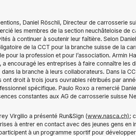
ntions, Daniel Röschli, Directeur de carrosserie su
rcié les membres de la section neuchâteloise de c
invités à continuer à soutenir leur faîtière. Selon Danie
bligatoire de la CCT pour la branche suisse de la ca
le pour la profession et pour l’association. Armin 
 a encouragé les entreprises à faire connaître les d
 dans la branche à leurs collaborateurs. Dans la CCT
 ont droit à trois jours ouvrables rétribués par anné
essionnel spécifique. Paulo Roxo a remercié Daniel
ences constantes aux AG de carrosserie suisse Ne
rey Virgilio a présenté Run&Sign (
www.nasca.ch)
; 
ises à entrer en contact avec des jeunes gens en in
i participent à un programme sportif pour développ