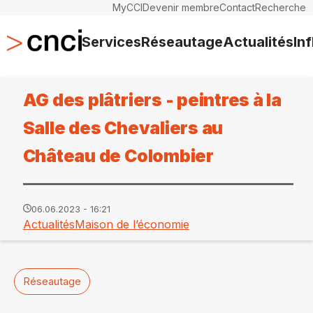
MyCCI
Devenir membre
Contact
Recherche
Services
Réseautage
Actualités
In
AG des plâtriers - peintres à la
Salle des Chevaliers au
Château de Colombier
06.06.2023 - 16:21
Actualités
Maison de l’économie
Réseautage