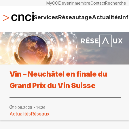
MyCCI
Devenir membre
Contact
Recherche
Services
Réseautage
Actualités
In
Vin – Neuchâtel en finale du
Grand Prix du Vin Suisse
19.08.2025 - 14:26
Actualités
Réseaux