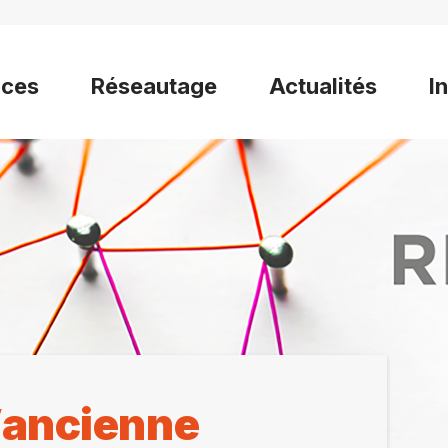
ices
Réseautage
Actualités
I
l’ancienne