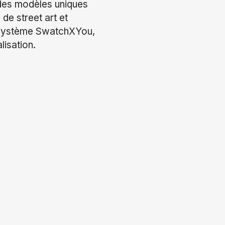
 des modèles uniques
de street art et
on système SwatchXYou,
isation.