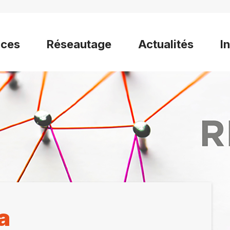
ices
Réseautage
Actualités
I
a