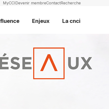
MyCCI
Devenir membre
Contact
Recherche
nfluence
Enjeux
La cnci