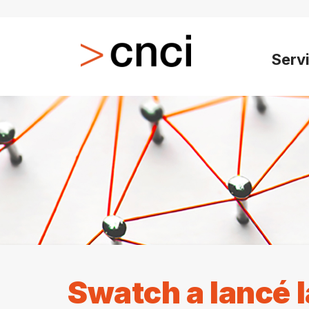
Serv
Swatch a lancé l