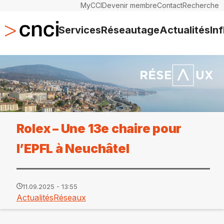
MyCCI
Devenir membre
Contact
Recherche
Services
Réseautage
Actualités
In
Rolex – Une 13e chaire pour
l’EPFL à Neuchâtel
11.09.2025 - 13:55
Actualités
Réseaux