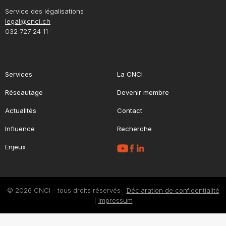
Service des légalisations
legal@cnci.ch
032 727 24 11
Services
La CNCI
Réseautage
Devenir membre
Actualités
Contact
Influence
Recherche
Enjeux
© 2026 CNCI - tous droits réservés
Déclaration de confidentialité
|
Impressum