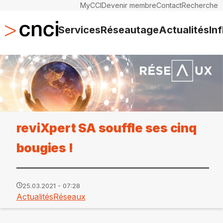
MyCCI
Devenir membre
Contact
Recherche
Services
Réseautage
Actualités
In
reviXpert SA souffle ses cinq
bougies !
25.03.2021 - 07:28
Actualités
Réseaux