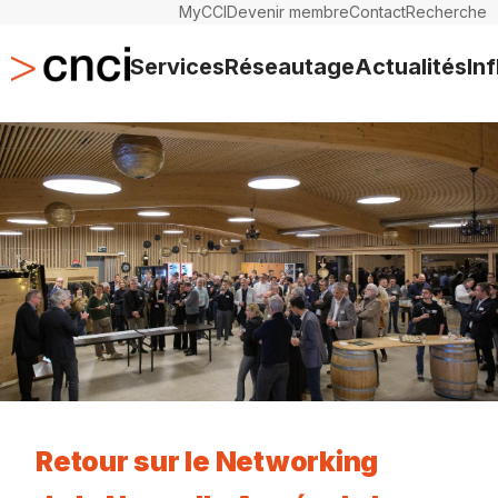
MyCCI
Devenir membre
Contact
Recherche
Services
Réseautage
Actualités
In
Retour sur le Networking