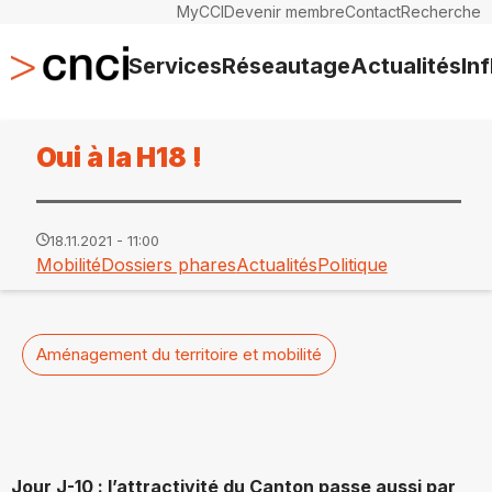
MyCCI
Devenir membre
Contact
Recherche
Services
Réseautage
Actualités
In
Oui à la H18 !
18.11.2021 - 11:00
Mobilité
Dossiers phares
Actualités
Politique
Aménagement du territoire et mobilité
Jour J-10 : l’attractivité du Canton passe aussi par