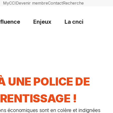
MyCCI
Devenir membre
Contact
Recherche
nfluence
Enjeux
La cnci
À UNE POLICE DE
PRENTISSAGE !
ons économiques sont en colère et indignées