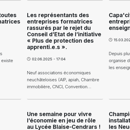
toutes
Les représentants des
Capa'cit
matrices
entreprises formatrices
entrepr
rassurés par le rejet du
enseig
Conseil d’Etat de l’initiative
« Plus de protection des
15.03.202
apprenti.e.s ».
es
Depuis plu
02.06.2025 - 17:04
 existe
organise d
les enseig
Neuf associations économiques
neuchâteloises (AIP, apiah, Chambre
immobilière, CNCI, Convention…
Une semaine pour vivre
Champi
l’économie en jeu de rôle
installa
au Lycée Blaise-Cendrars !
les Neu