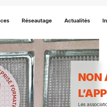
ices
Réseautage
Actualités
I
NON 
L’AP
Les associati