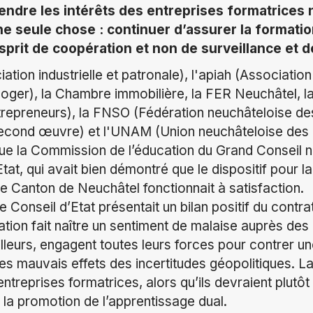
endre les intérêts des entreprises formatrices 
 seule chose : continuer d’assurer la formatio
prit de coopération et non de surveillance et de
ation industrielle et patronale), l'apiah (Associatio
orloger), la Chambre immobilière, la FER Neuchâtel, 
trepreneurs), la FNSO (Fédération neuchâteloise de
second œuvre) et l'UNAM (Union neuchâteloise des a
ue la Commission de l’éducation du Grand Conseil n’a
tat, qui avait bien démontré que le dispositif pour l
le Canton de Neuchâtel fonctionnait à satisfaction.
le Conseil d’Etat présentait un bilan positif du contr
uation fait naître un sentiment de malaise auprès des
illeurs, engagent toutes leurs forces pour contrer u
les mauvais effets des incertitudes géopolitiques. L
entreprises formatrices, alors qu’ils devraient plutô
 la promotion de l’apprentissage dual.