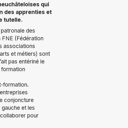
neuchâteloises qui
n des apprenties et
 tutelle.
n patronale des
la FNE (Fédération
s associations
rts et métiers) sont
it pas entériné le
a formation
at-formation.
 entreprises
ne conjoncture
a gauche et les
t collaborer pour