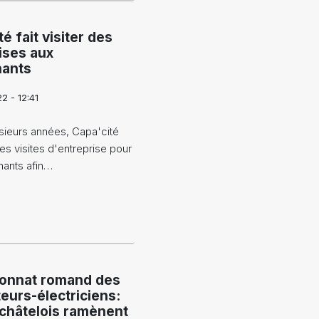
é fait visiter des
ises aux
nants
2 - 12:41
sieurs années, Capa'cité
es visites d'entreprise pour
nants afin…
onnat romand des
teurs-électriciens:
châtelois ramènent