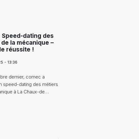
 Speed-dating des
 de la mécanique –
e réussite !
5 - 13:36
bre dernier, comec a
n speed-dating des métiers
anique à La Chaux-de…