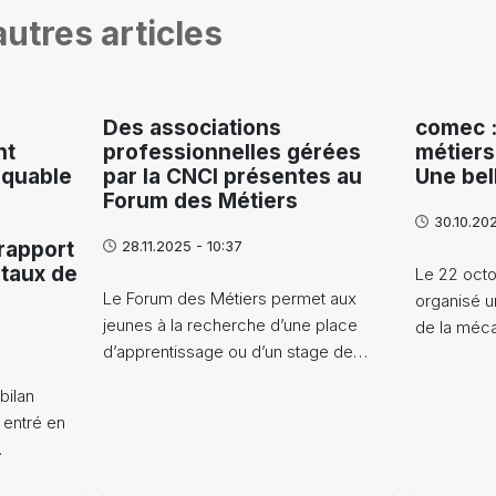
utres articles
Des associations
comec :
nt
professionnelles gérées
métiers
rquable
par la CNCI présentes au
Une bell
Forum des Métiers
30.10.202
rapport
28.11.2025 - 10:37
 taux de
Le 22 octo
Le Forum des Métiers permet aux
organisé u
jeunes à la recherche d’une place
de la méc
d’apprentissage ou d’un stage de…
bilan
, entré en
…