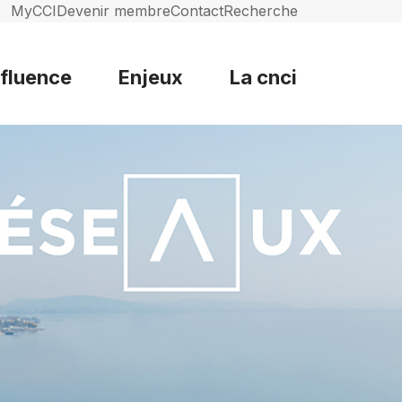
MyCCI
Devenir membre
Contact
Recherche
nfluence
Enjeux
La cnci