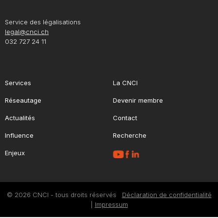
Service des légalisations
legal@cnci.ch
032 727 24 11
Services
La CNCI
Réseautage
Devenir membre
Actualités
Contact
Influence
Recherche
Enjeux
© 2026 CNCI - tous droits réservés
Déclaration de confidentialité
|
Impressum