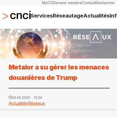
MyCCI
Devenir membre
Contact
Recherche
Services
Réseautage
Actualités
In
Metalor a su gérer les menaces
douanières de Trump
24.06.2025 - 13:34
Actualités
Réseaux