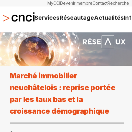
MyCCI
Devenir membre
Contact
Recherche
Services
Réseautage
Actualités
In
Marché immobilier
neuchâtelois : reprise portée
par les taux bas et la
croissance démographique