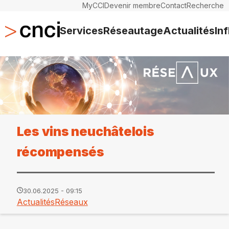
MyCCI
Devenir membre
Contact
Recherche
Services
Réseautage
Actualités
In
Les vins neuchâtelois
récompensés
30.06.2025 - 09:15
Actualités
Réseaux