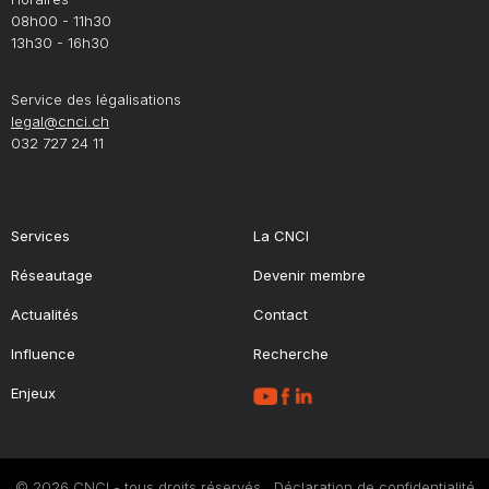
08h00 - 11h30
13h30 - 16h30
Service des légalisations
legal@cnci.ch
032 727 24 11
Services
La CNCI
Réseautage
Devenir membre
Actualités
Contact
Influence
Recherche
Enjeux
© 2026 CNCI - tous droits réservés
Déclaration de confidentialité