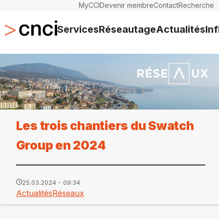
MyCCI
Devenir membre
Contact
Recherche
Services
Réseautage
Actualités
In
Les trois chantiers du Swatch
Group en 2024
25.03.2024 - 09:34
Actualités
Réseaux