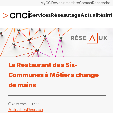
MyCCI
Devenir membre
Contact
Recherche
Services
Réseautage
Actualités
In
Le Restaurant des Six-
Communes à Môtiers change
de mains
20.12.2024 - 17:00
Actualités
Réseaux