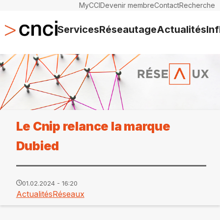
MyCCI
Devenir membre
Contact
Recherche
Services
Réseautage
Actualités
In
Le Cnip relance la marque
Dubied
01.02.2024 - 16:20
Actualités
Réseaux