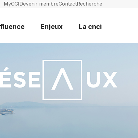
MyCCI
Devenir membre
Contact
Recherche
nfluence
Enjeux
La cnci