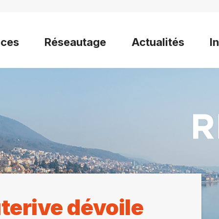
ices
Réseautage
Actualités
I
terive dévoile