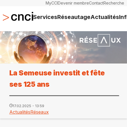
MyCCI
Devenir membre
Contact
Recherche
Services
Réseautage
Actualités
In
La Semeuse investit et fête
ses 125 ans
17.02.2025 - 13:59
Actualités
Réseaux