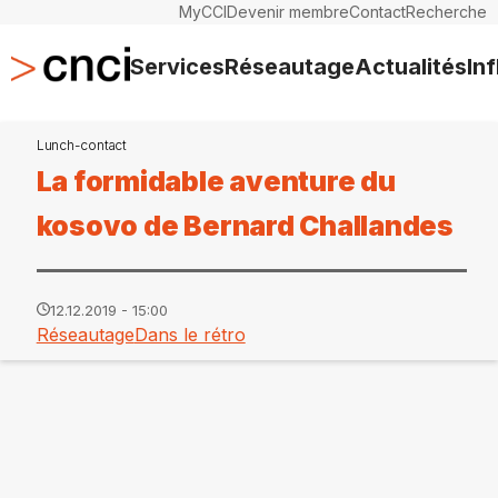
MyCCI
Devenir membre
Contact
Recherche
Services
Réseautage
Actualités
In
Lunch-contact
La formidable aventure du
kosovo de Bernard Challandes
12.12.2019 - 15:00
Réseautage
Dans le rétro