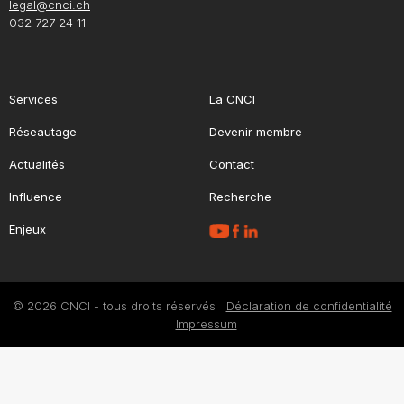
legal@cnci.ch
032 727 24 11
Services
La CNCI
Réseautage
Devenir membre
Actualités
Contact
Influence
Recherche
Enjeux
© 2026 CNCI - tous droits réservés
Déclaration de confidentialité
|
Impressum