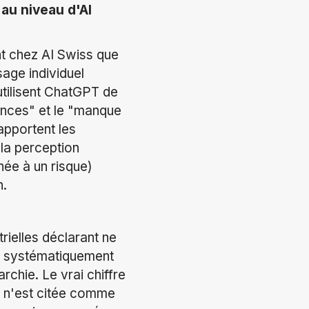
au niveau d'AI
nt chez AI Swiss que
age individuel
utilisent ChatGPT de
ences" et le "manque
apportent les
 la perception
née à un risque)
n.
rielles déclarant ne
re systématiquement
rchie. Le vrai chiffre
s n'est citée comme