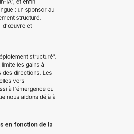
-IA", et enfin
ingue : un sponsor au
ement structuré.
in-d'œuvre et
déploiement structuré".
limite les gains à
 des directions. Les
elles vers
ussi à l'émergence du
que nous aidons déjà à
s en fonction de la