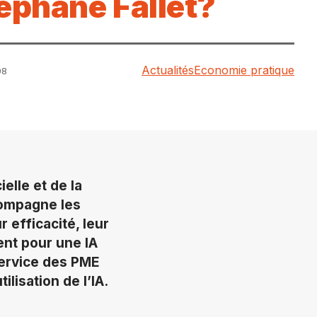
téphane Fallet?
Actualités
Economie pratique
08
ielle et de la
ccompagne les
r efficacité, leur
ent pour une IA
service des PME
ilisation de l’IA.