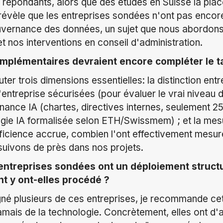
 répondants, alors que des études en Suisse la pla
évèle que les entreprises sondées n'ont pas encor
uvernance des données, un sujet que nous abordon
t nos interventions en conseil d'administration.
mplémentaires devraient encore compléter le t
uter trois dimensions essentielles: la distinction entr
d'entreprise sécurisées (pour évaluer le vrai niveau d
nance IA (chartes, directives internes, seulement 
égie IA formalisée selon ETH/Swissmem) ; et la mesu
ficience accrue, combien l'ont effectivement mesur
suivons de près dans nos projets.
ntreprises sondées ont un déploiement structu
t y ont-elles procédé ?
é plusieurs de ces entreprises, je recommande cett
amais de la technologie. Concrètement, elles ont d'a