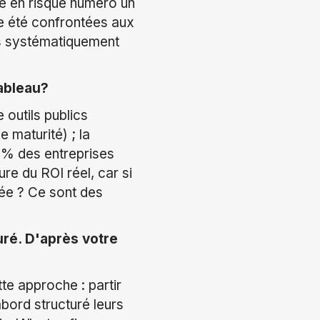
ce en risque numéro un
e été confrontées aux
s systématiquement
ableau?
e outils publics
e maturité) ; la
25% des entreprises
re du ROI réel, car si
ée ? Ce sont des
ré. D'après votre
e approche : partir
bord structuré leurs