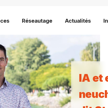
ices
Réseautage
Actualités
I
IA et
neuch