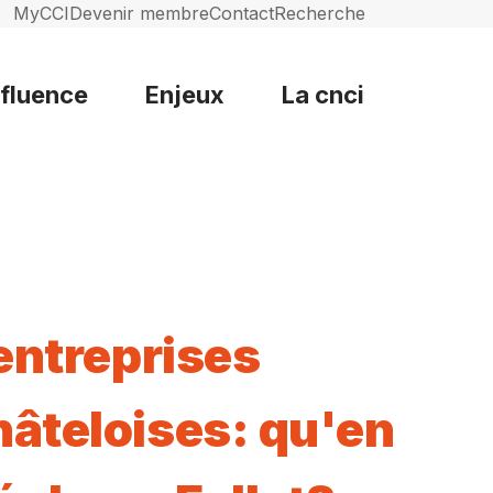
MyCCI
Devenir membre
Contact
Recherche
nfluence
Enjeux
La cnci
 entreprises
âteloises: qu'en