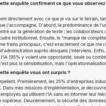
cette enquête confirment ce que vous observez 
ent directement avec ce que je vis sur le terrain, ta
que j'accompagne. D'abord, la prédominance de l'us
tré sur la génération de texte : les collaborateurs 
cadre institutionnel. Ensuite, le "manque de compét
e freins principaux, c'est exactement ce que me r
 d'administration auprès desquels j'interviens. Enfin,
 l'IA (95% y voient une opportunité, seule ou combi
est plus la sensibilisation, mais l'opérationnalisatio
cette enquête vous ont surpris ?
pellent. Premièrement, les 25% d'entreprises indust
tout. Dans mes missions d'implémentation, je découv
mployés qui utilisent l'IA sans en informer leur hiéra
n supérieur. Deuxièmement, la sécurité des donnée