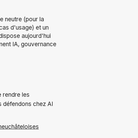
e neutre (pour la
 cas d'usage) et un
dispose aujourd'hui
ment IA, gouvernance
e rendre les
us défendons chez AI
s neuchâteloises