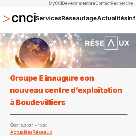
MyCCI
Devenir membre
Contact
Recherche
Services
Réseautage
Actualités
In
Groupe E inaugure son
nouveau centre d’exploitation
à Boudevilliers
02.12.2024 - 15:25
Actualités
Réseaux