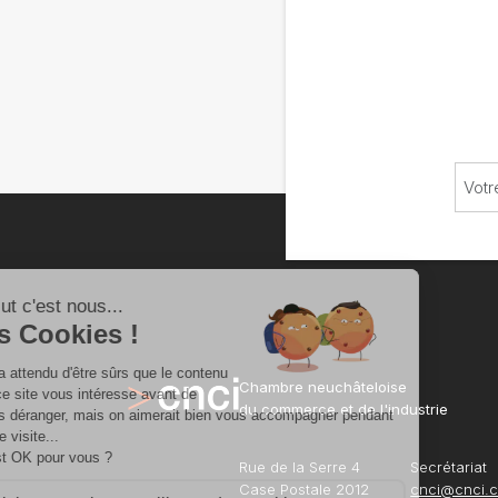
Chambre neuchâteloise
du commerce et de l'industrie
Rue de la Serre 4
Secrétariat
Case Postale 2012
cnci@cnci.