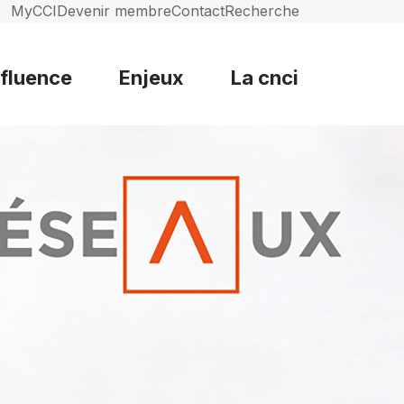
MyCCI
Devenir membre
Contact
Recherche
nfluence
Enjeux
La cnci