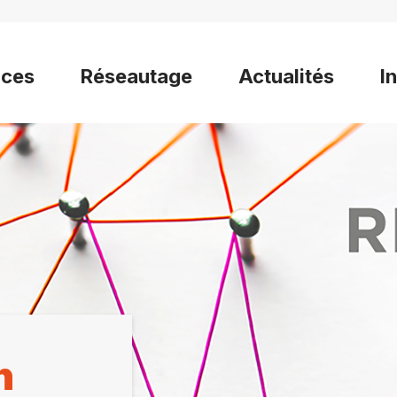
ices
Réseautage
Actualités
I
n