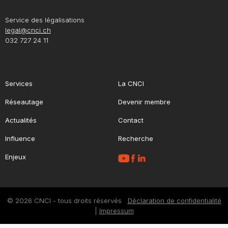
Service des légalisations
legal@cnci.ch
032 727 24 11
Services
La CNCI
Réseautage
Devenir membre
Actualités
Contact
Influence
Recherche
Enjeux
© 2026 CNCI - tous droits réservés
Déclaration de confidentialité
|
Impressum