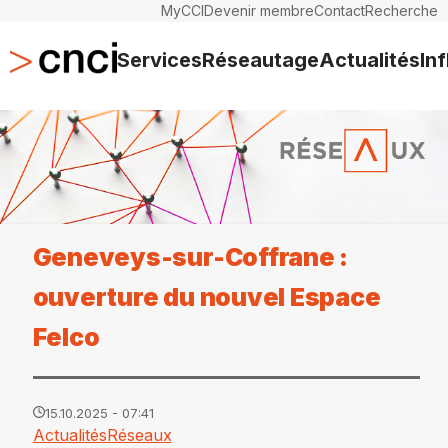
MyCCI
Devenir membre
Contact
Recherche
Services
Réseautage
Actualités
In
Geneveys-sur-Coffrane :
ouverture du nouvel Espace
Felco
15.10.2025 - 07:41
Actualités
Réseaux