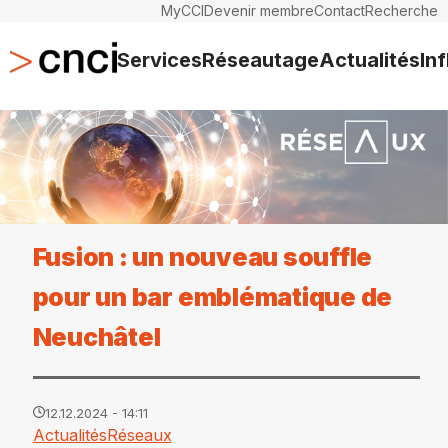
MyCCI
Devenir membre
Contact
Recherche
Services
Réseautage
Actualités
In
Fusion : un nouveau souffle
pour un bar emblématique de
Neuchâtel
12.12.2024 - 14:11
Actualités
Réseaux