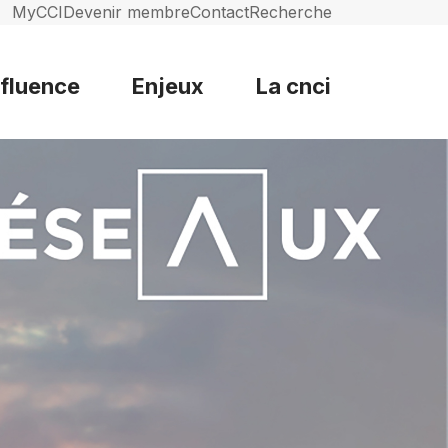
MyCCI
Devenir membre
Contact
Recherche
nfluence
Enjeux
La cnci