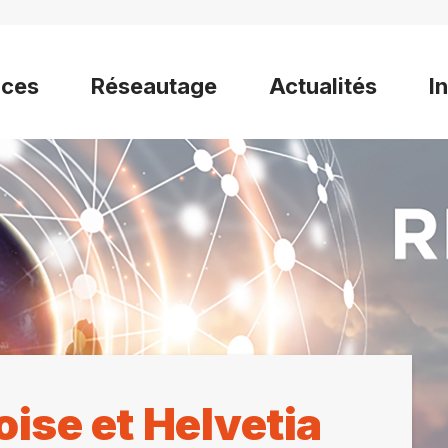
ices
Réseautage
Actualités
I
oise et Helvetia