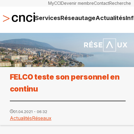
MyCCI
Devenir membre
Contact
Recherche
Services
Réseautage
Actualités
In
FELCO teste son personnel en
continu
01.04.2021 - 06:32
Actualités
Réseaux