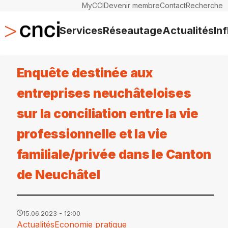
MyCCI
Devenir membre
Contact
Recherche
Services
Réseautage
Actualités
In
Enquête destinée aux
entreprises neuchâteloises
sur la conciliation entre la vie
professionnelle et la vie
familiale/privée dans le Canton
de Neuchâtel
15.06.2023 - 12:00
Actualités
Economie pratique