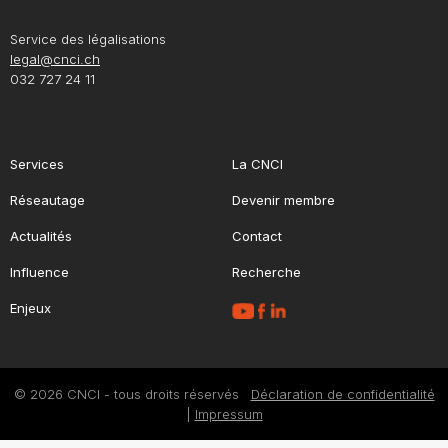
Service des légalisations
legal@cnci.ch
032 727 24 11
Services
La CNCI
Réseautage
Devenir membre
Actualités
Contact
Influence
Recherche
Enjeux
© 2026 CNCI - tous droits réservés
Déclaration de confidentialité
|
Impressum