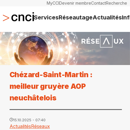
MyCCI
Devenir membre
Contact
Recherche
Services
Réseautage
Actualités
In
Chézard-Saint-Martin :
meilleur gruyère AOP
neuchâtelois
15.10.2025 - 07:40
Actualités
Réseaux