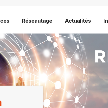
ices
Réseautage
Actualités
I
a