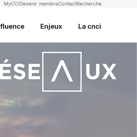
MyCCI
Devenir membre
Contact
Recherche
nfluence
Enjeux
La cnci