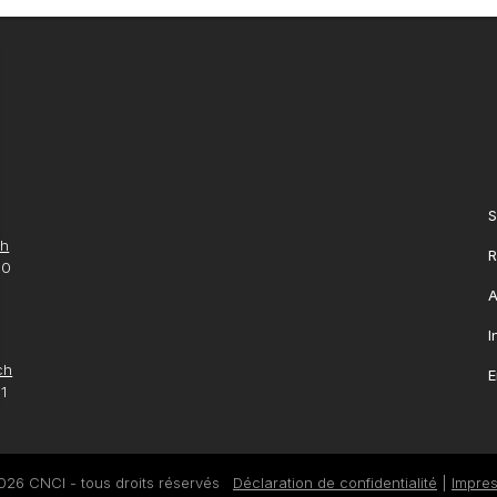
S
ch
R
10
A
I
ch
E
1
026 CNCI - tous droits réservés
Déclaration de confidentialité
|
Impre