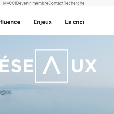
MyCCI
Devenir membre
Contact
Recherche
nfluence
Enjeux
La cnci