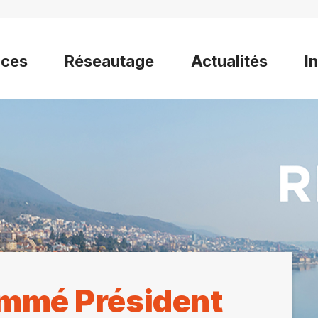
ices
Réseautage
Actualités
I
ommé Président