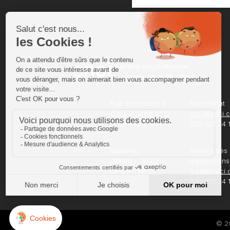
Chambre neuchâteloise
du commerce et de l'industrie
Rue de la Serre 4
Secrétariat
Case Postale 2012
cnci@cnci.
2001 Neuchâtel
032 727 24 
Horaires
Service des
08h00 - 11h30
légalisations
13h30 - 16h30
legal@cnci.
032 727 24 1
© 2