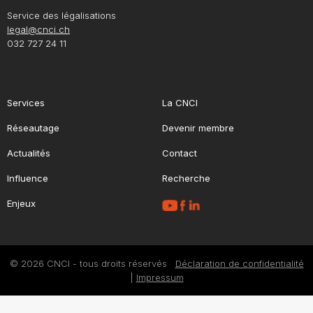
Service des légalisations
legal@cnci.ch
032 727 24 11
Services
La CNCI
Réseautage
Devenir membre
Actualités
Contact
Influence
Recherche
Enjeux
© 2026 CNCI - tous droits réservés
Déclaration de confidentialité
|
Impressum