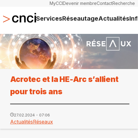
MyCCI
Devenir membre
Contact
Recherche
Services
Réseautage
Actualités
In
Acrotec et la HE-Arc s’allient
pour trois ans
27.02.2024 - 07:06
Actualités
Réseaux