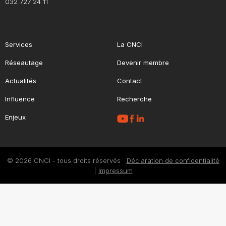
032 727 24 11
Services
La CNCI
Réseautage
Devenir membre
Actualités
Contact
Influence
Recherche
Enjeux
© 2026 CNCI - tous droits réservés
Déclaration de confidentialité
|
Impressum