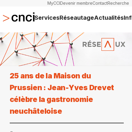
MyCCI
Devenir membre
Contact
Recherche
Services
Réseautage
Actualités
In
25 ans de la Maison du
Prussien : Jean-Yves Drevet
célèbre la gastronomie
neuchâteloise