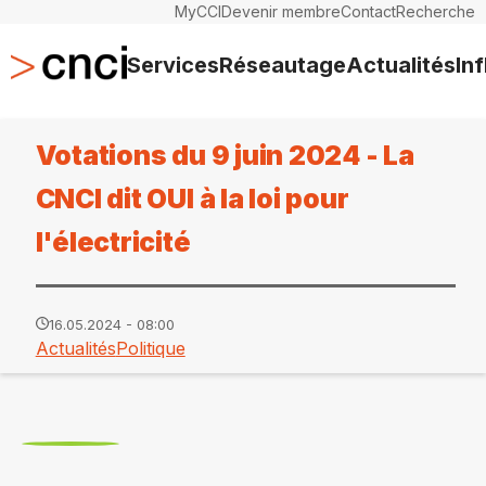
MyCCI
Devenir membre
Contact
Recherche
Services
Réseautage
Actualités
In
Votations du 9 juin 2024 - La
CNCI dit OUI à la loi pour
l'électricité
16.05.2024 - 08:00
Actualités
Politique