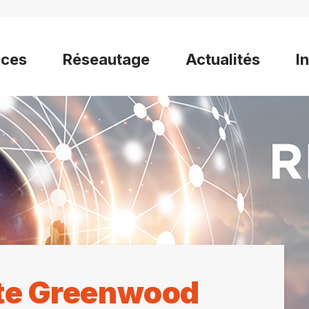
ices
Réseautage
Actualités
I
ste Greenwood