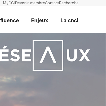
MyCCI
Devenir membre
Contact
Recherche
nfluence
Enjeux
La cnci