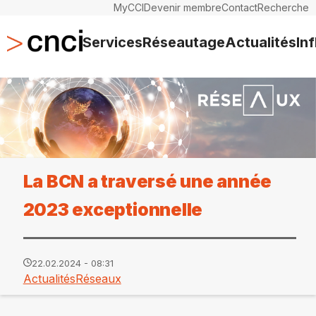
MyCCI
Devenir membre
Contact
Recherche
Services
Réseautage
Actualités
In
La BCN a traversé une année
2023 exceptionnelle
22.02.2024 - 08:31
Actualités
Réseaux