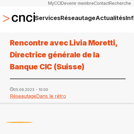
MyCCI
Devenir membre
Contact
Recherche
Services
Réseautage
Actualités
In
Rencontre avec Livia Moretti,
Directrice générale de la
Banque CIC (Suisse)
05.09.2023 - 10:00
Réseautage
Dans le rétro