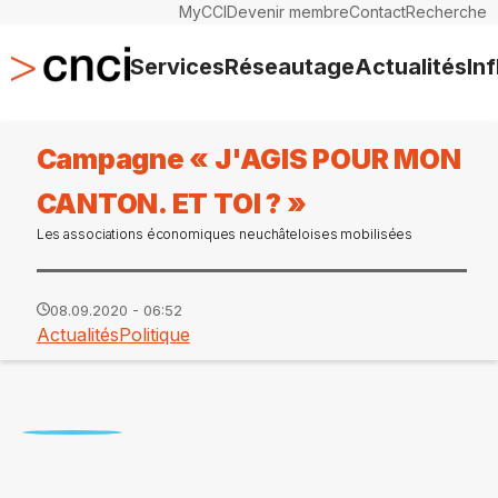
MyCCI
Devenir membre
Contact
Recherche
Services
Réseautage
Actualités
In
Campagne « J'AGIS POUR MON
CANTON. ET TOI ? »
Les associations économiques neuchâteloises mobilisées
08.09.2020 - 06:52
Actualités
Politique