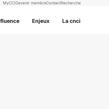
MyCCI
Devenir membre
Contact
Recherche
nfluence
Enjeux
La cnci