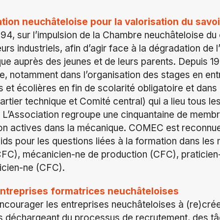
ion neuchâteloise pour la valorisation du savo
4, sur l’impulsion de la Chambre neuchâteloise d
sieurs industriels, afin d’agir face à la dégradation d
ue auprès des jeunes et de leurs parents. Depuis 199
ve, notamment dans l’organisation des stages en ent
rs et écolières en fin de scolarité obligatoire et dan
rtier technique et Comité central) qui a lieu tous l
 L’Association regroupe une cinquantaine de membr
ion actives dans la mécanique. COMEC est reconnue 
ids pour les questions liées à la formation dans les 
FC), mécanicien-ne de production (CFC), praticie
cien-ne (CFC).
ntreprises formatrices neuchâteloises
ncourager les entreprises neuchâteloises à (re)cré
es déchargeant du processus de recrutement, des tâ