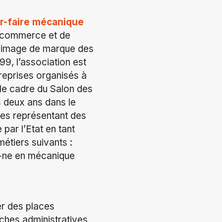
ir-faire mécanique
u commerce et de
e l’image de marque des
9, l’association est
reprises organisés à
s le cadre du Salon des
es deux ans dans le
es représentant des
par l’Etat en tant
métiers suivants :
n-ne en mécanique
er des places
ches administratives