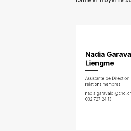
forme en moyenne 90 
Nadia Garava
Liengme
Assistante de Direction 
relations membres
nadia.garavaldi@cnci.c
032 727 24 13