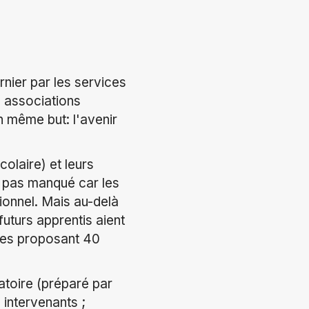
rnier par les services
s associations
n même but: l'avenir
olaire) et leurs
t pas manqué car les
ionnel. Mais au-delà
 futurs apprentis aient
rises proposant 40
natoire (préparé par
 intervenants ;