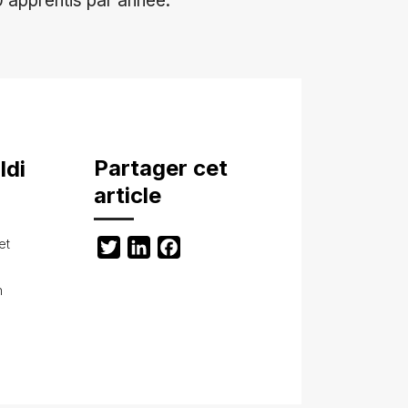
apprentis par année.
Partager cet
ldi
article
et
Twitter
LinkedIn
Facebook
h