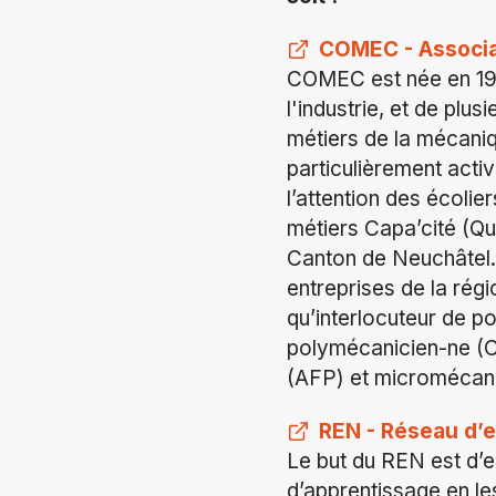
COMEC - Associat
COMEC est née en 199
l'industrie, et de plu
métiers de la mécaniq
particulièrement acti
l’attention des écolie
métiers Capa’cité (Qua
Canton de Neuchâtel.
entreprises de la rég
qu’interlocuteur de po
polymécanicien-ne (C
(AFP) et micromécani
REN - Réseau d’e
Le but du REN est d’e
d’apprentissage en l