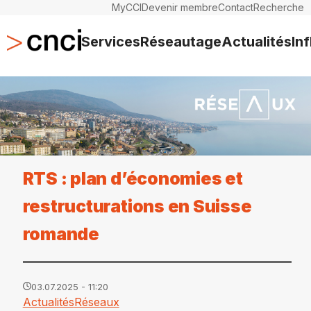
MyCCI
Devenir membre
Contact
Recherche
Services
Réseautage
Actualités
In
RTS : plan d’économies et
restructurations en Suisse
romande
03.07.2025 - 11:20
Actualités
Réseaux