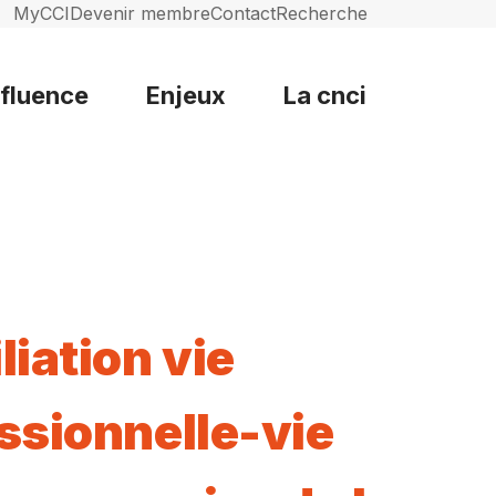
MyCCI
Devenir membre
Contact
Recherche
nfluence
Enjeux
La cnci
liation vie
ssionnelle-vie