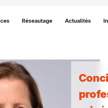
ices
Réseautage
Actualités
I
Conci
profe